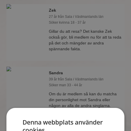
Zek
27 år från Sala i Västmanlands län
Söker kvinna 18 - 37 år
Gillar du att resa? Det kanske Zek
också gör, bli medlem nu för att ta reda
på det och mängder av andra
spännande fakta.
Sandra
39 år från Sala i Västmanlands län
Söker man 33 - 44 år
Om du är medlem så kan du matcha
din personlighet mot Sandra eller
någon av alla de andra singlarna.
Kanske passar ni som handen i
handsken?
Denna webbplats använder
cookies