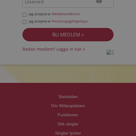
Jag accepterar
Medlemsvillkoren
Jag accepterar
Personuppgiftspolicyn
Redan medlem? Logga in här »
prot
prot
Priva
Priva
Startsidan
Om Mötesplatsen
Funktioner
Sök singlar
Singlar tycker