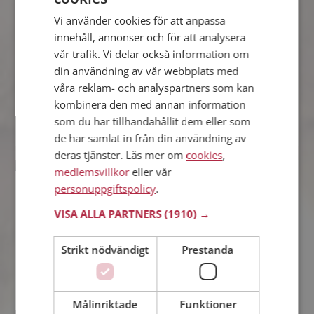
Vi använder cookies för att anpassa
snäll Erik
innehåll, annonser och för att analysera
41 år från Sala i Västmanlands län
vår trafik. Vi delar också information om
Söker kvinna 25 - 40 år
din användning av vår webbplats med
Som medlem kan du visa upp dig för
våra reklam- och analyspartners som kan
snäll Erik och tusentals andra singlar
kombinera den med annan information
på Mötesplatsen! Ta chansen att se
vilka som tycker att du är intressant.
som du har tillhandahållit dem eller som
de har samlat in från din användning av
deras tjänster. Läs mer om
cookies
,
medlemsvillkor
eller vår
Mathias
personuppgiftspolicy
.
34 år från Sala i Västmanlands län
Söker kvinna 25 - 38 år
VISA ALLA PARTNERS
(1910) →
Vill du veta mer om Mathias? Du kan
se en fullständig profil med kuriosa och
Strikt nödvändigt
Prestanda
foton om du är medlem på
Mötesplatsen.
Målinriktade
Funktioner