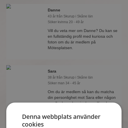
Danne
43 år från Skurup i Skåne län
Söker kvinna 20 - 49 år
Vill du veta mer om Danne? Du kan se
en fullständig profil med kuriosa och
foton om du är medlem på
Mötesplatsen.
Sara
38 år från Skurup i Skåne län
Söker man 34 - 45 år
Om du är medlem så kan du matcha
din personlighet mot Sara eller någon
av alla de andra singlarna. Kanske
passar ni som handen i handsken?
Denna webbplats använder
cookies