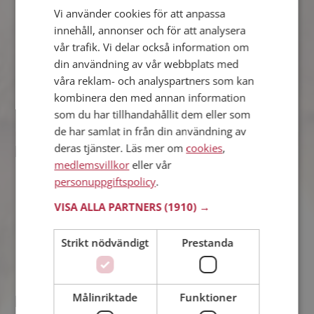
Erik
Vi använder cookies för att anpassa
34 år från Skurup i Skåne län
innehåll, annonser och för att analysera
Söker kvinna 23 - 36 år
vår trafik. Vi delar också information om
Om du är medlem så kan du matcha
din användning av vår webbplats med
din personlighet mot Erik eller någon
våra reklam- och analyspartners som kan
av alla de andra singlarna. Kanske
kombinera den med annan information
passar ni som handen i handsken?
som du har tillhandahållit dem eller som
de har samlat in från din användning av
deras tjänster. Läs mer om
cookies
,
Emma
medlemsvillkor
eller vår
45 år från Skurup i Skåne län
personuppgiftspolicy
.
Söker man 39 - 50 år
VISA ALLA PARTNERS
(1910) →
Tror du Emma har ett fotoalbum på
Mötesplatsen? Bli medlem och kolla.
Det finns tusentals fotoalbum med
Strikt nödvändigt
Prestanda
spännande bilder på siten.
Målinriktade
Funktioner
Mikael