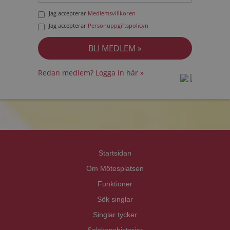
Jag accepterar
Medlemsvillkoren
Jag accepterar
Personuppgiftspolicyn
Redan medlem? Logga in här »
prot
prot
Priva
Priva
Startsidan
Om Mötesplatsen
Funktioner
Sök singlar
Singlar tycker