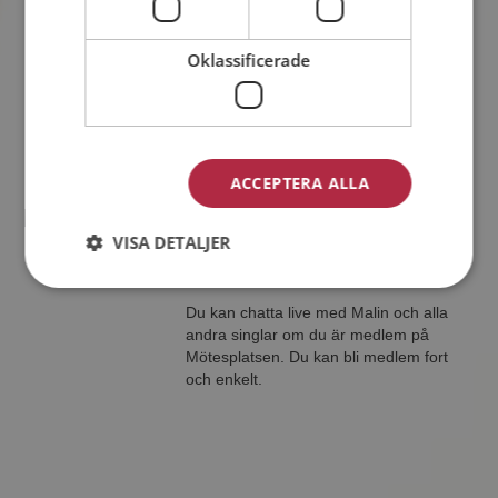
38 år från Skurup i Skåne län
Söker kvinna 28 - 42 år
Oklassificerade
Du kan chatta live med Mikael och alla
andra singlar om du är medlem på
Mötesplatsen. Du kan bli medlem fort
och enkelt.
ACCEPTERA ALLA
Malin
VISA DETALJER
43 år från Skurup i Skåne län
Söker man 21 - 42 år
Du kan chatta live med Malin och alla
andra singlar om du är medlem på
Mötesplatsen. Du kan bli medlem fort
och enkelt.