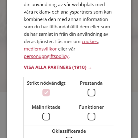
din användning av vår webbplats med
våra reklam- och analyspartners som kan
Michael
kombinera den med annan information
43 år från Storuman i Västerbottens län
som du har tillhandahållit dem eller som
Söker kvinna 22 - 38 år
de har samlat in från din användning av
Tror du Michael har ett fotoalbum på
deras tjänster. Läs mer om
cookies
,
Mötesplatsen? Bli medlem och kolla.
medlemsvillkor
eller vår
Det finns tusentals fotoalbum med
personuppgiftspolicy
.
spännande bilder på siten.
VISA ALLA PARTNERS
(1910) →
Strikt nödvändigt
Prestanda
Söker du dejting i Storuman så har du kommit rätt. På
Målinriktade
Funktioner
Mötesplatsen kan du blir medlem och söka bland tusentals
dejtingintresserade singlar i Storuman
Oklassificerade
Läs mer