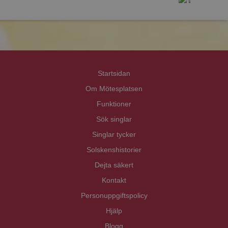
prot
prot
Priva
Priva
Startsidan
Om Mötesplatsen
Funktioner
Sök singlar
Singlar tycker
Solskenshistorier
Dejta säkert
Kontakt
Personuppgiftspolicy
Hjälp
Blogg