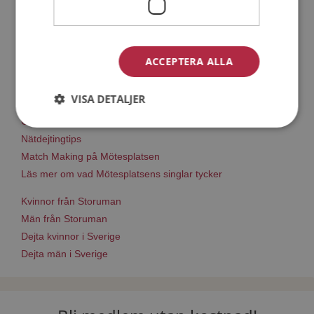
Steg 1 - Bli medlem & skapa en presentation
Steg 2 - Så här fungerar våra sökfunktioner
ACCEPTERA ALLA
Steg 3 - Tips på hur du tar kontakt
Dejta säkert
VISA DETALJER
Dejting i mobilen
Online dating
Nätdejtingtips
Match Making på Mötesplatsen
Läs mer om vad Mötesplatsens singlar tycker
Kvinnor från Storuman
Män från Storuman
Dejta kvinnor i Sverige
Dejta män i Sverige