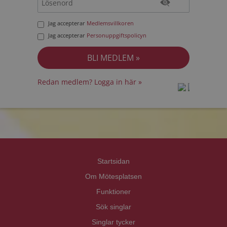
Jag accepterar
Medlemsvillkoren
Jag accepterar
Personuppgiftspolicyn
Redan medlem? Logga in här »
prot
prot
Priva
Priva
Startsidan
Om Mötesplatsen
Funktioner
Sök singlar
Singlar tycker