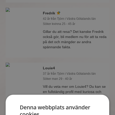
Fredrik
42 år från Tjörn i Västra Götalands län
Söker kvinna 25 - 45 år
Gillar du att resa? Det kanske Fredrik
också gör, bli medlem nu för att ta reda
på det och mängder av andra
spännande fakta.
Louie4
37 år från Tjörn i Västra Götalands län
Söker man 29 - 40 år
Vill du veta mer om Louie4? Du kan se
en fullständig profil med kuriosa och
foton om du är medlem på
Mötesplatsen.
Denna webbplats använder
cookies