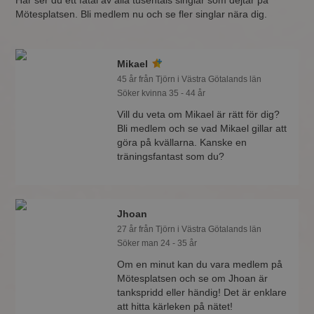
Här ser du ett fåtal av alla tusentals singlar som dejtar på
Mötesplatsen. Bli medlem nu och se fler singlar nära dig.
Mikael
45 år från Tjörn i Västra Götalands län
Söker kvinna 35 - 44 år
Vill du veta om Mikael är rätt för dig?
Bli medlem och se vad Mikael gillar att
göra på kvällarna. Kanske en
träningsfantast som du?
Jhoan
27 år från Tjörn i Västra Götalands län
Söker man 24 - 35 år
Om en minut kan du vara medlem på
Mötesplatsen och se om Jhoan är
tankspridd eller händig! Det är enklare
att hitta kärleken på nätet!