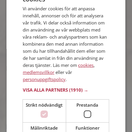
Vi använder cookies för att anpassa
Magnus
innehåll, annonser och för att analysera
45 år från Tjörn i Västra Götalands län
Söker kvinna 27 - 51 år
vår trafik. Vi delar också information om
din användning av vår webbplats med
Du kan chatta live med Magnus och
våra reklam- och analyspartners som kan
alla andra singlar om du är medlem på
Mötesplatsen. Du kan bli medlem fort
kombinera den med annan information
och enkelt.
som du har tillhandahållit dem eller som
de har samlat in från din användning av
deras tjänster. Läs mer om
cookies
,
medlemsvillkor
eller vår
Jennie
personuppgiftspolicy
.
36 år från Tjörn i Västra Götalands län
Söker man 31 - 40 år
VISA ALLA PARTNERS
(1910) →
Vad jobbar Jennie med? Som medlem
på Mötesplatsen får du reda på alla
Strikt nödvändigt
Prestanda
möjliga detaljer om alla singlarna.
Målinriktade
Funktioner
Andreas