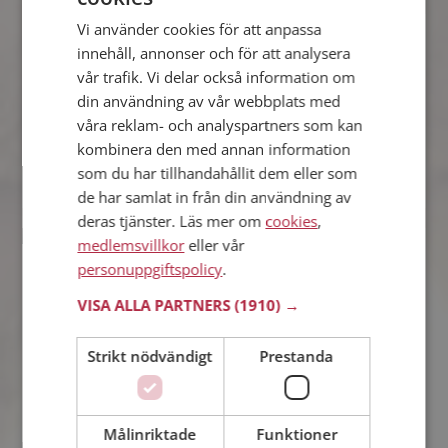
Vi använder cookies för att anpassa
Jon
innehåll, annonser och för att analysera
29 år från Ulricehamn i Västra Götalands län
vår trafik. Vi delar också information om
Söker kvinna 21 - 34 år
din användning av vår webbplats med
Som medlem kan du visa upp dig för
våra reklam- och analyspartners som kan
Jon och tusentals andra singlar på
kombinera den med annan information
Mötesplatsen! Ta chansen att se vilka
som tycker att du är intressant.
som du har tillhandahållit dem eller som
de har samlat in från din användning av
deras tjänster. Läs mer om
cookies
,
medlemsvillkor
eller vår
Frota125
personuppgiftspolicy
.
33 år från Ulricehamn i Västra Götalands län
Söker man 28 - 38 år
VISA ALLA PARTNERS
(1910) →
Vad jobbar Frota125 med? Som
medlem på Mötesplatsen får du reda
Strikt nödvändigt
Prestanda
på alla möjliga detaljer om alla
singlarna.
Målinriktade
Funktioner