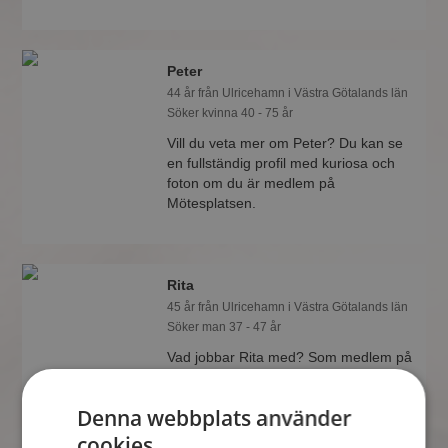
Peter
44 år från Ulricehamn i Västra Götalands län
Söker kvinna 40 - 75 år
Vill du veta mer om Peter? Du kan se
en fullständig profil med kuriosa och
foton om du är medlem på
Mötesplatsen.
Rita
45 år från Ulricehamn i Västra Götalands län
Söker man 37 - 47 år
Vad jobbar Rita med? Som medlem på
Mötesplatsen får du reda på alla
möjliga detaljer om alla singlarna.
Denna webbplats använder
cookies