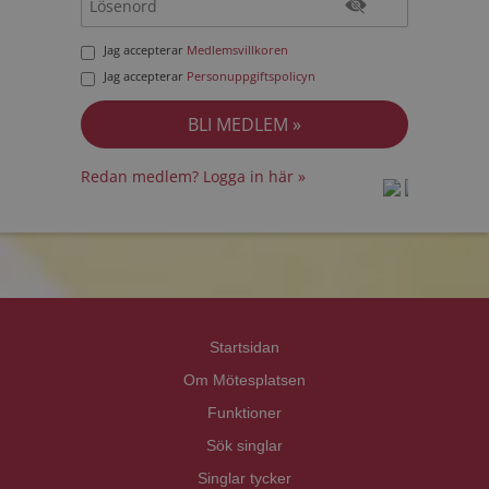
Jag accepterar
Medlemsvillkoren
Jag accepterar
Personuppgiftspolicyn
Redan medlem? Logga in här »
prot
prot
Priva
Priva
Startsidan
Om Mötesplatsen
Funktioner
Sök singlar
Singlar tycker