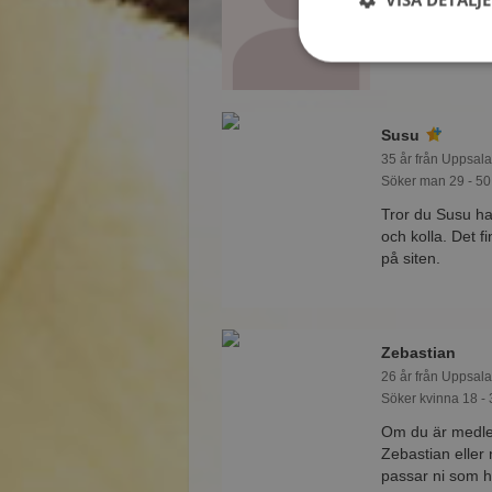
eller någon av 
handen i hands
Susu
35 år från Uppsala
Söker man 29 - 50
Tror du Susu ha
och kolla. Det 
på siten.
Zebastian
26 år från Uppsala
Söker kvinna 18 - 
Om du är medle
Zebastian eller
passar ni som 