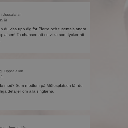
 i Uppsala län
45 år
du visa upp dig för Pierre och tusentals andra
platsen! Ta chansen att se vilka som tycker att
.
g i Uppsala län
 år
ele med? Som medlem på Mötesplatsen får du
liga detaljer om alla singlarna.
mar i Uppsala län