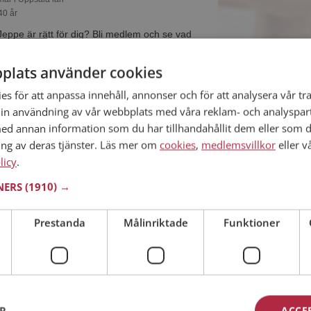
40 år
Jeppe är rätt för dig? Bli medlem och se vad
 göra på kvällarna. Kanske en träningsfantast
plats använder cookies
s för att anpassa innehåll, annonser och för att analysera vår tra
in användning av vår webbplats med våra reklam- och analyspar
d annan information som du har tillhandahållit dem eller som d
Uppsala län
ing av deras tjänster. Läs mer om
cookies
,
medlemsvillkor
eller v
 år
licy
.
esa? Det kanske Frida också gör, bli medlem nu
TNERS
(1910) →
 på det och mängder av andra spännande fakta.
Prestanda
Målinriktade
Funktioner
Uppsala län
50 år
m så kan du matcha din personlighet mot Patric
ER
ACCE