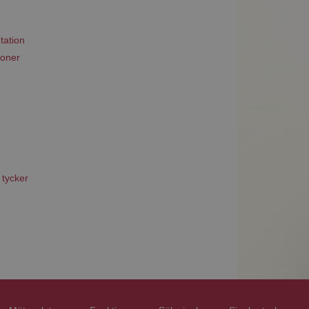
tation
ioner
 tycker