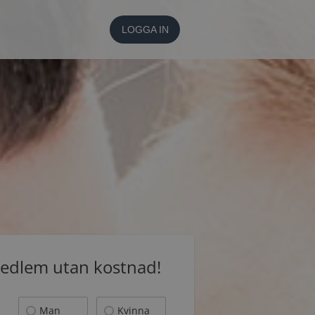
LOGGA IN
medlem utan kostnad!
Man
Kvinna