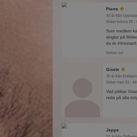
Pierre
40 år från Uppsala
Söker kvinna 20 - 
Som medlem kan 
singlar på Mötes
du är intressant
Online nu!
Gisele
35 år från Enköpin
Söker man 33 - 48
Vad jobbar Gis
reda på alla möj
Jeppe
37 år från Östham