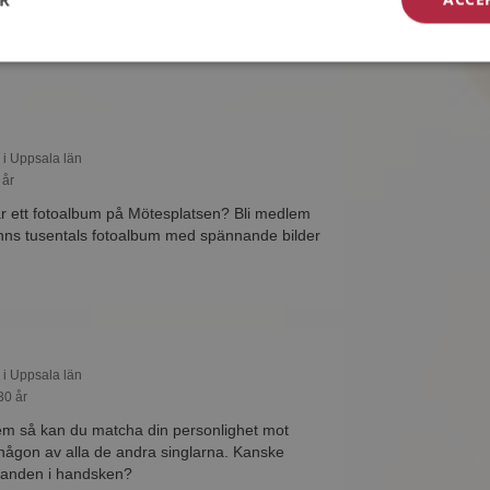
alla de andra singlarna. Kanske passar ni som
ken?
 i Uppsala län
 år
r ett fotoalbum på Mötesplatsen? Bli medlem
finns tusentals fotoalbum med spännande bilder
 i Uppsala län
30 år
m så kan du matcha din personlighet mot
 någon av alla de andra singlarna. Kanske
handen i handsken?