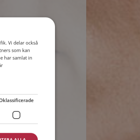
fik. Vi delar också
tners som kan
e har samlat in
år
Oklassificerade
PTERA ALLA