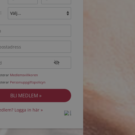
:
epterar
Medlemsvillkoren
epterar
Personuppgiftspolicyn
dlem? Logga in här »
protected by
protected by
reCAPTCHA
reCAPTCHA
-
-
Privacy
Privacy
Terms
Terms