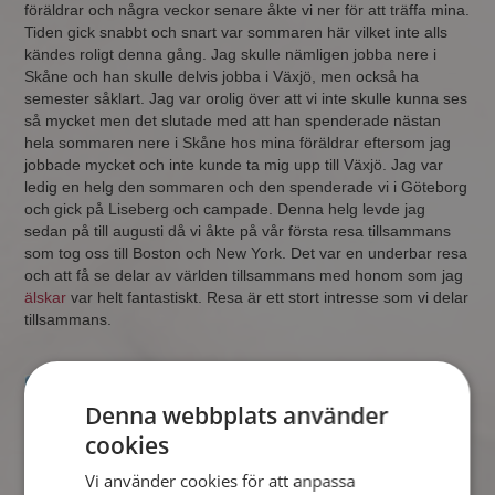
föräldrar och några veckor senare åkte vi ner för att träffa mina.
Tiden gick snabbt och snart var sommaren här vilket inte alls
kändes roligt denna gång. Jag skulle nämligen jobba nere i
Skåne och han skulle delvis jobba i Växjö, men också ha
semester såklart. Jag var orolig över att vi inte skulle kunna ses
så mycket men det slutade med att han spenderade nästan
hela sommaren nere i Skåne hos mina föräldrar eftersom jag
jobbade mycket och inte kunde ta mig upp till Växjö. Jag var
ledig en helg den sommaren och den spenderade vi i Göteborg
och gick på Liseberg och campade. Denna helg levde jag
sedan på till augusti då vi åkte på vår första resa tillsammans
som tog oss till Boston och New York. Det var en underbar resa
och att få se delar av världen tillsammans med honom som jag
älskar
var helt fantastiskt. Resa är ett stort intresse som vi delar
tillsammans.
Denna webbplats använder
cookies
Vi använder cookies för att anpassa