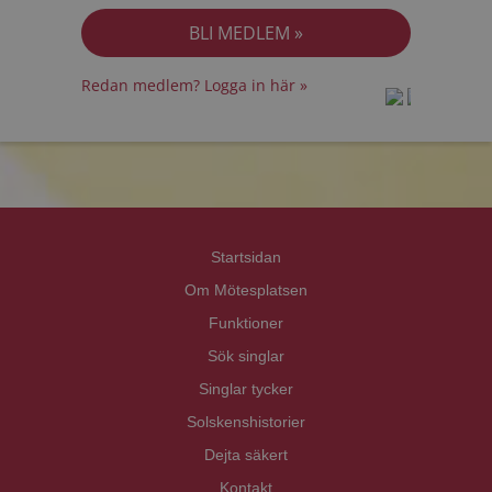
Redan medlem? Logga in här »
prot
prot
Priva
Priva
Startsidan
Om Mötesplatsen
Funktioner
Sök singlar
Singlar tycker
Solskenshistorier
Dejta säkert
Kontakt