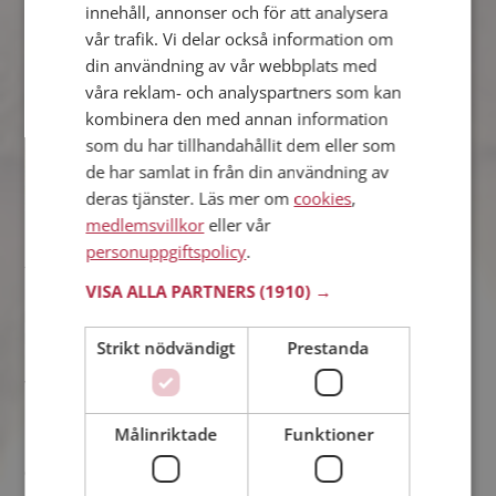
innehåll, annonser och för att analysera
vår trafik. Vi delar också information om
din användning av vår webbplats med
våra reklam- och analyspartners som kan
kombinera den med annan information
som du har tillhandahållit dem eller som
de har samlat in från din användning av
deras tjänster. Läs mer om
cookies
,
medlemsvillkor
eller vår
personuppgiftspolicy
.
Till en början bodde vi ca 2 mil ifrån varandra men eftersom
VISA ALLA PARTNERS
(1910) →
han hade bil sov han nästan alltid hos mig. Under sommaren
började vi prata om att flytta ihop eftersom vi näst intill redan
bodde ihop och det skulle dessutom bli billigare så vi kunde
Strikt nödvändigt
Prestanda
hitta på annat skoj tillsammans. Så den 15 november 2011 blev
vi sambos.
Målinriktade
Funktioner
Efter att vi blev sambos har livet flutit på och det känns bättre
och bättre för varje dag som jag får vara tillsammans med min
Mikael. Vi känner att det kommer att vara vi hela livet. I maj i år