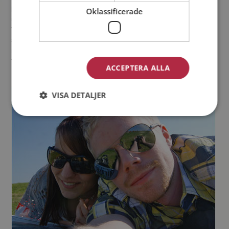
köpte vi en lägenhet tillsammans här i Växjö. Det känns helt
Oklassificerade
underbart och det känns som att det är nu livet börjar på riktigt.
Vi ser ljust på framtiden och första steget är att flytta till vår trea
som ligger i ett barnvänligt område här i Växjö. Sedan vill vi se
mer av världen tillsammans och så småningom såklart bilda
familj.
ACCEPTERA ALLA
VISA DETALJER