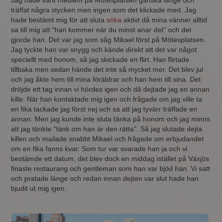
Jag hade varit medlem på Mötesplatsen ganska länge och
träffat några stycken men ingen som det klickade med. Jag
hade bestämt mig för att sluta
söka
aktivt då mina vänner alltid
sa till mig att "han kommer när du minst anar det" och det
gjorde han. Det var jag som såg Mikael först på Mötesplatsen.
Jag tyckte han var snygg och kände direkt att det var något
speciellt med honom, så jag skickade en flirt. Han flirtade
tillbaka men sedan hände det inte så mycket mer. Det blev jul
och jag åkte hem till mina föräldrar och han hem till sina. Det
dröjde ett tag innan vi hördes igen och då dejtade jag en annan
kille. När han kontaktade mig igen och frågade om jag ville ta
en fika tackade jag först nej och sa att jag tyvärr träffade en
annan. Men jag kunde inte sluta tänka på honom och jag minns
att jag tänkte "tänk om han är den rätta". Så jag slutade dejta
killen och mailade snabbt Mikael och frågade om erbjudandet
om en fika fanns kvar. Som tur var svarade han ja och vi
bestämde ett datum, det blev dock en middag istället på Växjös
finaste restaurang och gentleman som han var bjöd han. Vi satt
och pratade länge och redan innan dejten var slut hade han
bjudit ut mig igen.